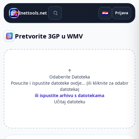
Alati za pretraživanje
🇭🇷
Inettools.net
Prijava
Pretvorite 3GP u WMV
↑
Odaberite Datoteka
Povucite i ispustite datoteke ovdje... (ili kliknite za odabir
datoteka)
ili ispustite arhivu s datotekama
Učitaj datoteku