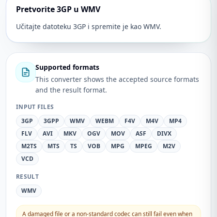
Pretvorite 3GP u WMV
Učitajte datoteku 3GP i spremite je kao WMV.
Supported formats
This converter shows the accepted source formats
and the result format.
INPUT FILES
3GP
3GPP
WMV
WEBM
F4V
M4V
MP4
FLV
AVI
MKV
OGV
MOV
ASF
DIVX
M2TS
MTS
TS
VOB
MPG
MPEG
M2V
VCD
RESULT
WMV
A damaged file or a non-standard codec can still fail even when