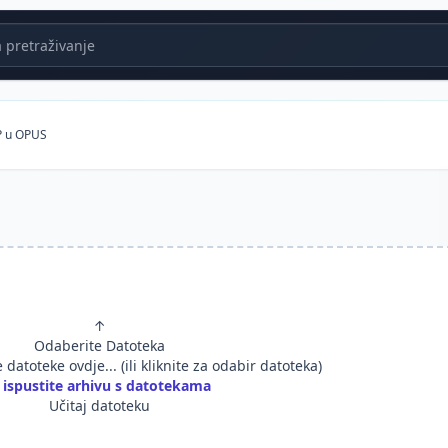
 pretraživanje
P u OPUS
↑
Odaberite Datoteka
e datoteke ovdje... (ili kliknite za odabir datoteka)
li ispustite arhivu s datotekama
Učitaj datoteku