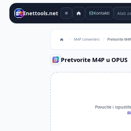
Alati za
Inettools.net
Kontakti
/
M4P converters
/
Pretvorite M4
Pretvorite M4P u OPUS
Povucite i ispustit
i