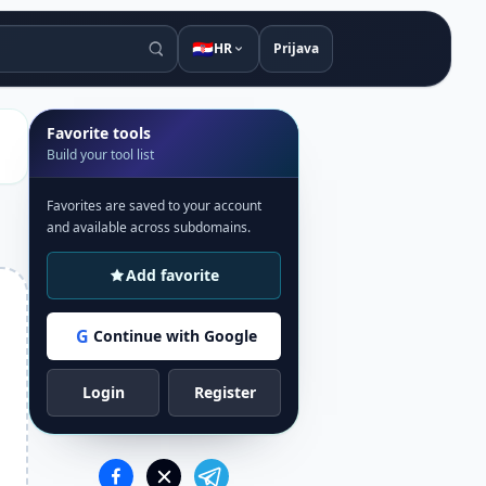
🇭🇷
HR
Prijava
Favorite tools
Build your tool list
Favorites are saved to your account
and available across subdomains.
Add favorite
G
Continue with Google
Login
Register