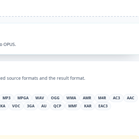
ao OPUS.
ed source formats and the result format.
MP3
MPGA
WAV
OGG
WMA
AMR
M4R
AC3
AAC
KA
VOC
3GA
AU
QCP
MMF
KAR
EAC3