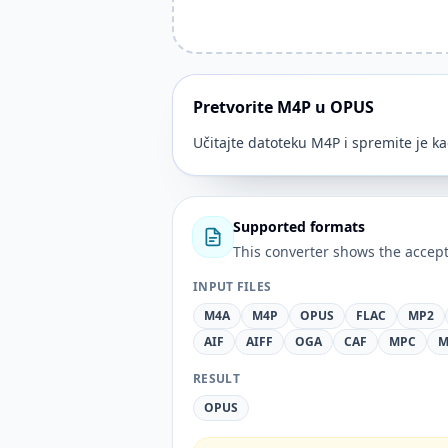
Pretvorite M4P u OPUS
Učitajte datoteku M4P i spremite je k
Supported formats
This converter shows the accept
INPUT FILES
M4A
M4P
OPUS
FLAC
MP2
AIF
AIFF
OGA
CAF
MPC
M
RESULT
OPUS