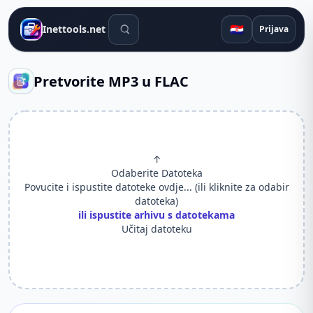
Alati za pretraživanje
🇭🇷
Inettools.net
Prijava
Pretvorite MP3 u FLAC
↑
Odaberite Datoteka
Povucite i ispustite datoteke ovdje... (ili kliknite za odabir
datoteka)
ili ispustite arhivu s datotekama
Učitaj datoteku