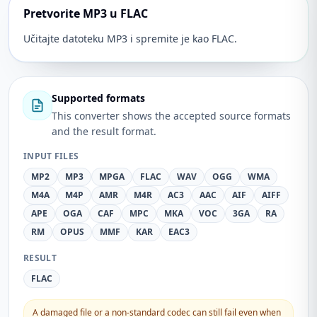
Pretvorite MP3 u FLAC
Učitajte datoteku MP3 i spremite je kao FLAC.
Supported formats
This converter shows the accepted source formats
and the result format.
INPUT FILES
MP2
MP3
MPGA
FLAC
WAV
OGG
WMA
M4A
M4P
AMR
M4R
AC3
AAC
AIF
AIFF
APE
OGA
CAF
MPC
MKA
VOC
3GA
RA
RM
OPUS
MMF
KAR
EAC3
RESULT
FLAC
A damaged file or a non-standard codec can still fail even when