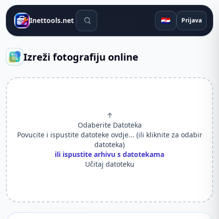
Alati za pretraživanje
🇭🇷
Inettools.net
Prijava
Izreži fotografiju online
↑
Odaberite Datoteka
Povucite i ispustite datoteke ovdje... (ili kliknite za odabir
datoteka)
ili ispustite arhivu s datotekama
Učitaj datoteku