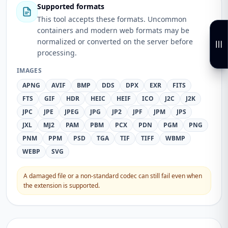
Supported formats
This tool accepts these formats. Uncommon
containers and modern web formats may be
normalized or converted on the server before
processing.
IMAGES
APNG
AVIF
BMP
DDS
DPX
EXR
FITS
FTS
GIF
HDR
HEIC
HEIF
ICO
J2C
J2K
JPC
JPE
JPEG
JPG
JP2
JPF
JPM
JPS
JXL
MJ2
PAM
PBM
PCX
PDN
PGM
PNG
PNM
PPM
PSD
TGA
TIF
TIFF
WBMP
WEBP
SVG
A damaged file or a non-standard codec can still fail even when
the extension is supported.