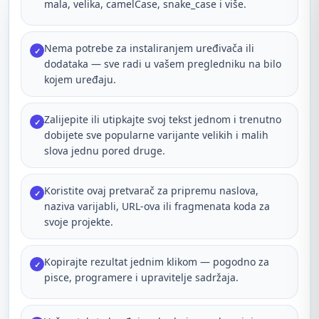
mala, velika, camelCase, snake_case i više.
Nema potrebe za instaliranjem uređivača ili
✓
dodataka — sve radi u vašem pregledniku na bilo
kojem uređaju.
Zalijepite ili utipkajte svoj tekst jednom i trenutno
✓
dobijete sve popularne varijante velikih i malih
slova jednu pored druge.
Koristite ovaj pretvarač za pripremu naslova,
✓
naziva varijabli, URL-ova ili fragmenata koda za
svoje projekte.
Kopirajte rezultat jednim klikom — pogodno za
✓
pisce, programere i upravitelje sadržaja.