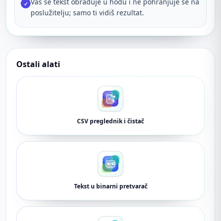
Vaš se tekst obrađuje u hodu i ne pohranjuje se na
✓
poslužitelju; samo ti vidiš rezultat.
Ostali alati
CSV preglednik i čistač
Tekst u binarni pretvarač