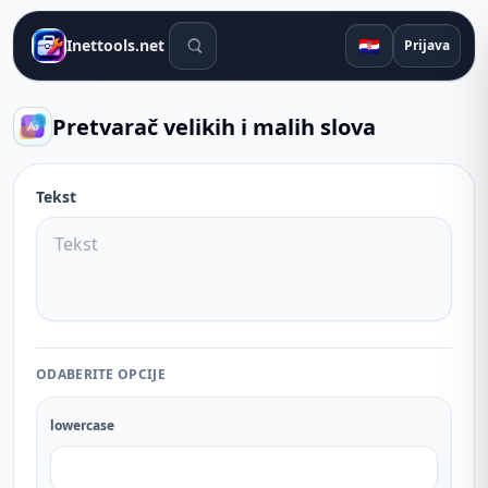
Alati za pretraživanje
🇭🇷
Inettools.net
Prijava
Pretvarač velikih i malih slova
Tekst
ODABERITE OPCIJE
lowercase