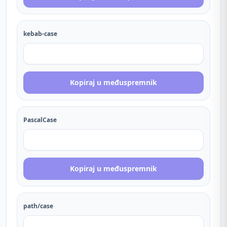
kebab-case
Kopiraj u međuspremnik
PascalCase
Kopiraj u međuspremnik
path/case