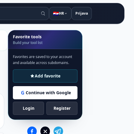
🇭🇷
HR
Prijava
Favorite tools
Build your tool list
Favorites are saved to your account
and available across subdomains.
Add favorite
G
Continue with Google
Login
Register