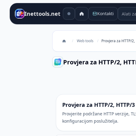
Alati za
Inettools.net
Kontakti
/
Web tools
/
Provjera za HTTP/2,
Provjera za HTTP/2, HTT
Provjera za HTTP/2, HTTP/3 i AL
Provjera za HTTP/2, HTTP/3
Provjerite podržane HTTP verzije, T
konfiguracijom poslužitelja.