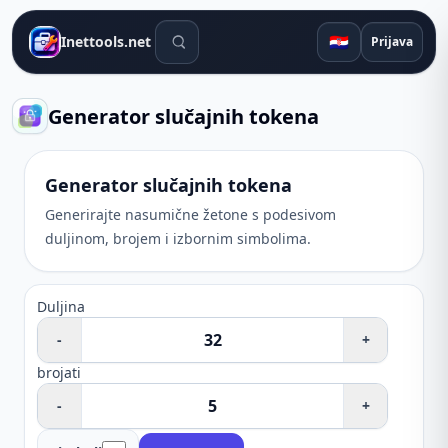
Alati za pretraživanje
🇭🇷
Inettools.net
Prijava
Generator slučajnih tokena
Generator slučajnih tokena
Generirajte nasumične žetone s podesivom
duljinom, brojem i izbornim simbolima.
Duljina
-
+
brojati
-
+