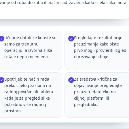
vanje od ruba do ruba ili način sadržavanja kada cijela slika mora
Učitane datoteke koriste se
Pregledajte rezultat prije
✓
✓
samo za trenutnu
preuzimanja kako biste
operaciju, a izvorna slika
prvo mogli provjeriti izgled,
ostaje nepromijenjena.
obrezivanje i boje.
Upotrijebite način rada
Za sredstva kritična za
✓
✓
preko cijelog zaslona na
objavljivanje pregledajte
radnoj površini ili tabletu
preuzetu datoteku na
kada je za pregled slike
ciljnoj platformi ili
potrebno više radnog
pregledniku.
prostora.