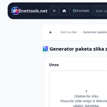
Alati za
Inettools.net
Kontakti
/
Alati za slike
/
Generator paketa 
Generator paketa slika
Unos
↑
Odaberite sliku
Povucite slike ovdje ili kliknit
odabir datoteka.