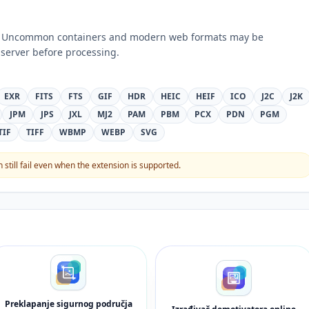
ts. Uncommon containers and modern web formats may be
server before processing.
EXR
FITS
FTS
GIF
HDR
HEIC
HEIF
ICO
J2C
J2K
JPM
JPS
JXL
MJ2
PAM
PBM
PCX
PDN
PGM
TIF
TIFF
WBMP
WEBP
SVG
still fail even when the extension is supported.
Preklapanje sigurnog područja