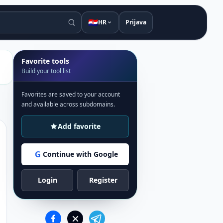
🇭🇷
HR
Prijava
Favorite tools
Build your tool list
Favorites are saved to your account
and available across subdomains.
Add favorite
G
Continue with Google
Login
Register