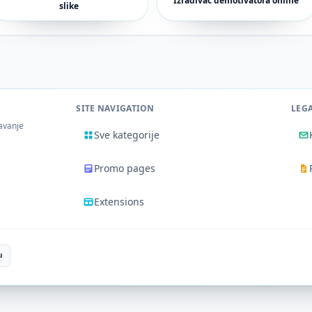
Izrađivač demotivatora online
slike
SITE NAVIGATION
LEG
žavanje
Sve kategorije
Promo pages
Extensions
u