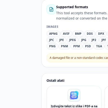
Supported formats
This tool accepts these forma
normalized or converted on the 
IMAGES
APNG
AVIF
BMP
DDS
DPX
JPC
JPE
JPEG
JPG
JP2
JPF
PNG
PNM
PPM
PSD
TGA
A damaged file or a non-standard codec can 
Ostali alati
Izdvojite tekst iz slike i PDF-a na