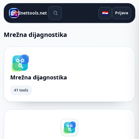
Alati za pretraživanje
🇭🇷
Inettools.net
Prijava
Mrežna dijagnostika
Mrežna dijagnostika
41 tools